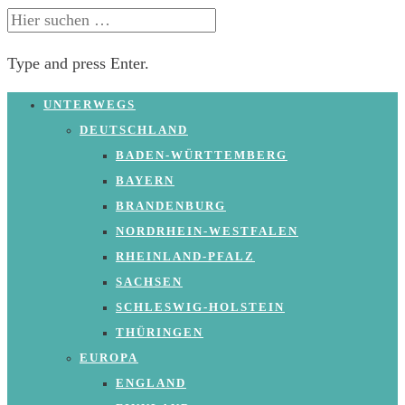
SUCHE
NACH:
Type and press Enter.
Skip
UNTERWEGS
to
DEUTSCHLAND
content
BADEN-WÜRTTEMBERG
BAYERN
BRANDENBURG
NORDRHEIN-WESTFALEN
RHEINLAND-PFALZ
SACHSEN
SCHLESWIG-HOLSTEIN
THÜRINGEN
EUROPA
ENGLAND