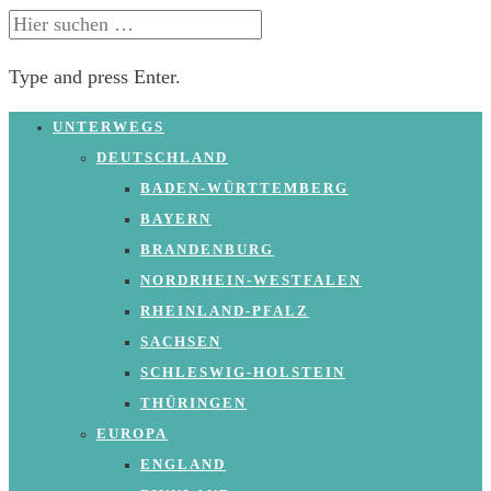
SUCHE
NACH:
Type and press Enter.
Skip
UNTERWEGS
to
DEUTSCHLAND
content
BADEN-WÜRTTEMBERG
BAYERN
BRANDENBURG
NORDRHEIN-WESTFALEN
RHEINLAND-PFALZ
SACHSEN
SCHLESWIG-HOLSTEIN
THÜRINGEN
EUROPA
ENGLAND