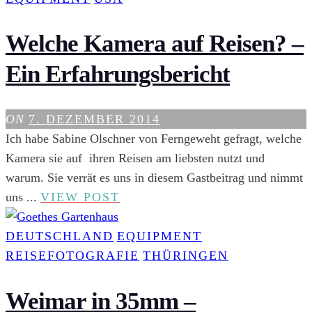
REISEN
Welche Kamera auf Reisen? –
Ein Erfahrungsbericht
ON
7. DEZEMBER 2014
Ich habe Sabine Olschner von Ferngeweht gefragt, welche
Kamera sie auf ihren Reisen am liebsten nutzt und
warum. Sie verrät es uns in diesem Gastbeitrag und nimmt
WELCHE
uns ...
VIEW POST
KAMERA
AUF
DEUTSCHLAND
EQUIPMENT
REISEN?
REISEFOTOGRAFIE
THÜRINGEN
–
EIN
Weimar in 35mm –