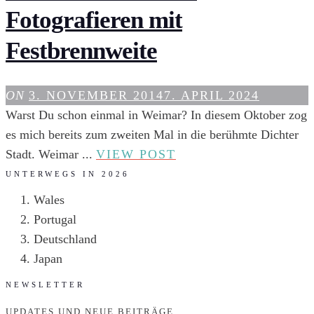
ERFAHRUNGSBERICHT
Fotografieren mit
Festbrennweite
ON
3. NOVEMBER 2014
7. APRIL 2024
Warst Du schon einmal in Weimar? In diesem Oktober zog
es mich bereits zum zweiten Mal in die berühmte Dichter
WEIMAR
Stadt. Weimar ...
VIEW POST
IN
UNTERWEGS IN 2026
35MM
Wales
–
Portugal
FOTOGRAFIEREN
Deutschland
MIT
Japan
FESTBRENNWEITE
NEWSLETTER
UPDATES UND NEUE BEITRÄGE