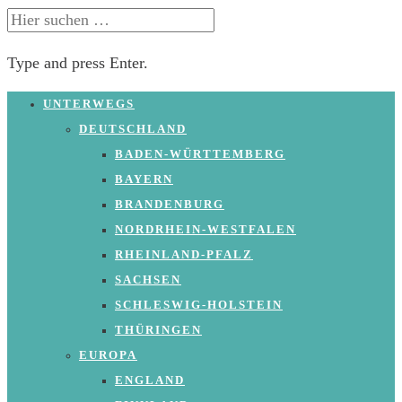
SUCHE
NACH:
Type and press Enter.
Skip
UNTERWEGS
to
DEUTSCHLAND
content
BADEN-WÜRTTEMBERG
BAYERN
BRANDENBURG
NORDRHEIN-WESTFALEN
RHEINLAND-PFALZ
SACHSEN
SCHLESWIG-HOLSTEIN
THÜRINGEN
EUROPA
ENGLAND