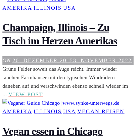
DIE
AMERIKA
ILLINOIS
USA
CHICAGO
SKYLINE
Champaign, Illinois – Zu
ZU
Tisch im Herzen Amerikas
FOTOGRAFIEREN
ON
20. DEZEMBER 2015
3. NOVEMBER 2022
Grüne Felder soweit das Auge reicht. Immer wieder
tauchen Farmhäuser mit den typischen Windrädern
daneben auf und verschwinden ebenso schnell wieder im
CHAMPAIGN,
...
VIEW POST
ILLINOIS
–
AMERIKA
ILLINOIS
USA
VEGAN REISEN
ZU
TISCH
Vegan essen in Chicago