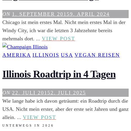
IM
HERZEN
ON
1. SEPTEMBER 2015
9. APRIL 2024
AMERIKAS
Chicago ist mein erstes Mal. Nicht mein erstes Mal in der
Windy City, ich war die letzten 3 Jahrzehnte bereits
VEGAN
mehrmals dort. ...
VIEW POST
ESSEN
IN
AMERIKA
ILLINOIS
USA
VEGAN REISEN
CHICAGO
Illinois Roadtrip in 4 Tagen
ON
22. JULI 2015
2. JULI 2025
Wie lange habe ich davon geträumt: ein Roadtrip durch die
USA. Nicht mein erster, aber der erste seit Jahren und ganz
ILLINOIS
allein. ...
VIEW POST
ROADTRIP
UNTERWEGS IN 2026