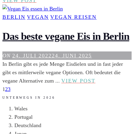
VIEW POST
ESSEN
IN
BERLIN
VEGAN
VEGAN REISEN
PALMA
AUF
Das beste vegane Eis in Berlin
MALLORCA:
RESTAURANTS
ON
24. JULI 2022
24. JUNI 2025
&
In Berlin gibt es jede Menge Eisdielen und in fast jeder
CAFÉS
gibt es mittlerweile vegane Optionen. Oft bedeutet die
DAS
vegane Alternative zum ...
VIEW POST
BESTE
1
2
3
VEGANE
UNTERWEGS IN 2026
EIS
Wales
IN
Portugal
BERLIN
Deutschland
Japan