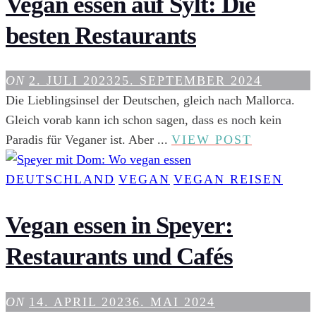
Vegan essen auf Sylt: Die
WELTREISE
besten Restaurants
DURCH
BERLIN
ON
2. JULI 2023
25. SEPTEMBER 2024
Die Lieblingsinsel der Deutschen, gleich nach Mallorca.
Gleich vorab kann ich schon sagen, dass es noch kein
VEGAN
Paradis für Veganer ist. Aber ...
VIEW POST
ESSEN
AUF
DEUTSCHLAND
VEGAN
VEGAN REISEN
SYLT:
DIE
Vegan essen in Speyer:
BESTEN
Restaurants und Cafés
RESTAU
ON
14. APRIL 2023
6. MAI 2024