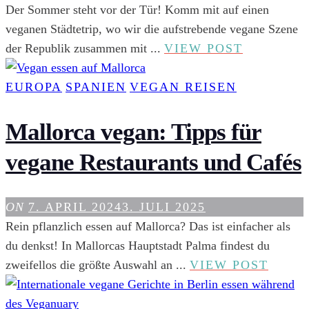
Der Sommer steht vor der Tür! Komm mit auf einen
veganen Städtetrip, wo wir die aufstrebende vegane Szene
VEGAN
der Republik zusammen mit ...
VIEW POST
ESSEN
IN
EUROPA
SPANIEN
VEGAN REISEN
DEUTSCH
10
Mallorca vegan: Tipps für
SCHÖNE
vegane Restaurants und Cafés
STÄDTET
ON
7. APRIL 2024
3. JULI 2025
Rein pflanzlich essen auf Mallorca? Das ist einfacher als
du denkst! In Mallorcas Hauptstadt Palma findest du
MALL
zweifellos die größte Auswahl an ...
VIEW POST
VEGA
TIPPS