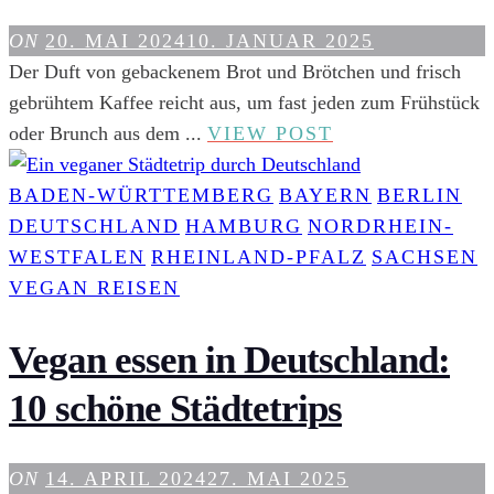
IM
TEST
ON
20. MAI 2024
10. JANUAR 2025
Der Duft von gebackenem Brot und Brötchen und frisch
gebrühtem Kaffee reicht aus, um fast jeden zum Frühstück
VEGAN
oder Brunch aus dem ...
VIEW POST
FRÜHSTÜCKE
UND
BADEN-WÜRTTEMBERG
BAYERN
BERLIN
BRUNCHEN
DEUTSCHLAND
HAMBURG
NORDRHEIN-
IN
WESTFALEN
RHEINLAND-PFALZ
SACHSEN
BERLIN
VEGAN REISEN
Vegan essen in Deutschland:
10 schöne Städtetrips
ON
14. APRIL 2024
27. MAI 2025