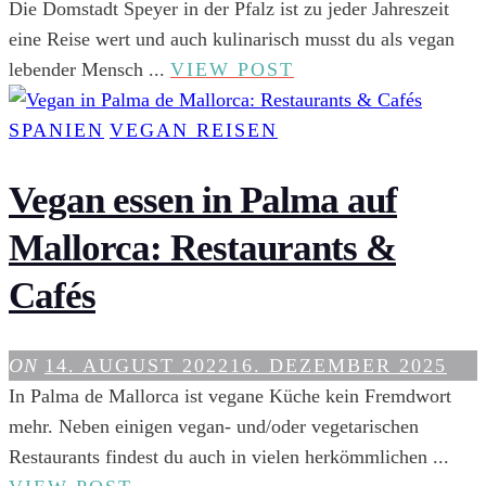
Die Domstadt Speyer in der Pfalz ist zu jeder Jahreszeit
eine Reise wert und auch kulinarisch musst du als vegan
VEGAN
lebender Mensch ...
VIEW POST
ESSEN
IN
SPANIEN
VEGAN REISEN
SPEYER:
RESTAURANTS
Vegan essen in Palma auf
UND
Mallorca: Restaurants &
CAFÉS
Cafés
ON
14. AUGUST 2022
16. DEZEMBER 2025
In Palma de Mallorca ist vegane Küche kein Fremdwort
mehr. Neben einigen vegan- und/oder vegetarischen
Restaurants findest du auch in vielen herkömmlichen ...
VEGAN