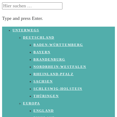
SUCHE
NACH:
Type and press Enter.
Skip
UNTERWEGS
to
DEUTSCHLAND
content
BADEN-WÜRTTEMBERG
BAYERN
BRANDENBURG
NORDRHEIN-WESTFALEN
RHEINLAND-PFALZ
SACHSEN
SCHLESWIG-HOLSTEIN
THÜRINGEN
EUROPA
ENGLAND