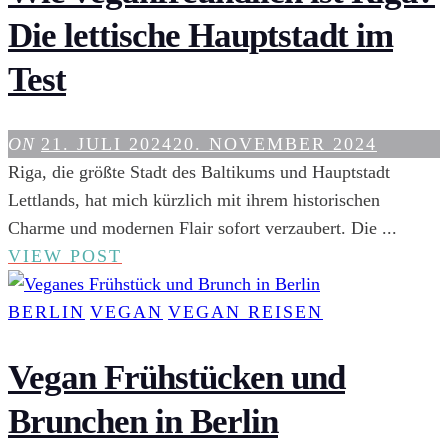
Die lettische Hauptstadt im
Test
ON
21. JULI 2024
20. NOVEMBER 2024
Riga, die größte Stadt des Baltikums und Hauptstadt
Lettlands, hat mich kürzlich mit ihrem historischen
Charme und modernen Flair sofort verzaubert. Die ...
WIE
VIEW POST
VEGANFREUNDLICH
IST
BERLIN
VEGAN
VEGAN REISEN
RIGA?
DIE
Vegan Frühstücken und
LETTISCHE
Brunchen in Berlin
HAUPTSTADT