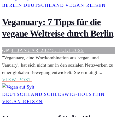
FÜR
BERLIN
DEUTSCHLAND
VEGAN REISEN
VEGA
REST
Veganuary: 7 Tipps für die
UND
vegane Weltreise durch Berlin
CAFÉ
ON
4. JANUAR 2024
3. JULI 2025
"Veganuary, eine Wortkombination aus 'vegan' und
'January', hat sich nicht nur in den sozialen Netzwerken zu
einer globalen Bewegung entwickelt. Sie ermutigt ...
VEGANUARY:
VIEW POST
7
TIPPS
DEUTSCHLAND
SCHLESWIG-HOLSTEIN
FÜR
VEGAN REISEN
DIE
VEGANE