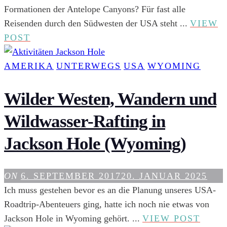
Formationen der Antelope Canyons? Für fast alle
Reisenden durch den Südwesten der USA steht ...
VIEW
FOTOGRAFIEREN
POST
IM
UNBEKANNTEREN
AMERIKA
UNTERWEGS
USA
WYOMING
ANTELOPE
CANYON
Wilder Westen, Wandern und
X
Wildwasser-Rafting in
Jackson Hole (Wyoming)
ON
6. SEPTEMBER 2017
20. JANUAR 2025
Ich muss gestehen bevor es an die Planung unseres USA-
Roadtrip-Abenteuers ging, hatte ich noch nie etwas von
WIL
Jackson Hole in Wyoming gehört. ...
VIEW POST