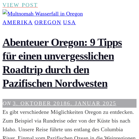
10
VIEW POST
SCHÖNE
STRÄNDE
AMERIKA
OREGON
USA
AUF
DER
Abenteuer Oregon: 9 Tipps
HAWAIIANISCHEN
für einen unvergesslichen
INSEL
KAUAI
Roadtrip durch den
Pazifischen Nordwesten
ON
3. OKTOBER 2018
6. JANUAR 2025
Es gibt verschiedene Möglichkeiten Oregon zu entdecken.
Zum Beispiel via Rundreise oder von der Küste bis nach
Idaho. Unsere Reise führte uns entlang des Columbia
River. Einmal vom Pazifischen Ozean in die Weinregionen