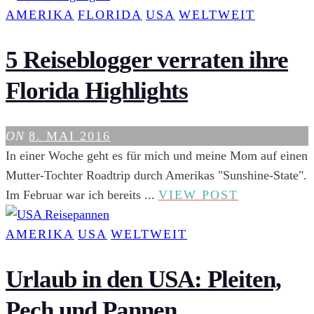
24
AMERIKA
FLORIDA
USA
WELTWEIT
STU
IN
5 Reiseblogger verraten ihre
NE
Florida Highlights
ORL
ON
8. MAI 2016
In einer Woche geht es für mich und meine Mom auf einen
Mutter-Tochter Roadtrip durch Amerikas "Sunshine-State".
5
Im Februar war ich bereits ...
VIEW POST
REISEBLO
VERRATE
AMERIKA
USA
WELTWEIT
IHRE
FLORIDA
Urlaub in den USA: Pleiten,
HIGHLIGH
Pech und Pannen