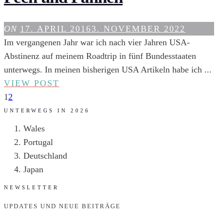
ON
17. APRIL 2016
3. NOVEMBER 2022
Im vergangenen Jahr war ich nach vier Jahren USA-
Abstinenz auf meinem Roadtrip in fünf Bundesstaaten
unterwegs. In meinen bisherigen USA Artikeln habe ich ...
URLAUB
VIEW POST
IN
1
2
DEN
UNTERWEGS IN 2026
USA:
Wales
PLEITEN,
Portugal
PECH
Deutschland
UND
Japan
PANNEN
NEWSLETTER
UPDATES UND NEUE BEITRÄGE