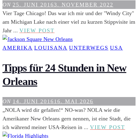
ON
25. JUNI 2016
3. NOVEMBER 2022
Vier Tage Chicago! Das war ich mir und der "Windy City"
am Michigan Lake nach einer viel zu kurzen Stippvisite im
7
Jahr ...
VIEW POST
ORTE
DIE
AMERIKA
LOUISANA
UNTERWEGS
USA
CHICAGO
SKYLINE
Tipps für 24 Stunden in New
ZU
Orleans
FOTOGRAFIEREN
ON
14. JUNI 2016
16. MAI 2026
„NOLA wird dir gefallen!“ NO-was? NOLA wie die
Amerikaner New Orleans gern nennen, ist eine Stadt, die
TIP
ich während meiner USA-Reisen in ...
VIEW POST
FÜR