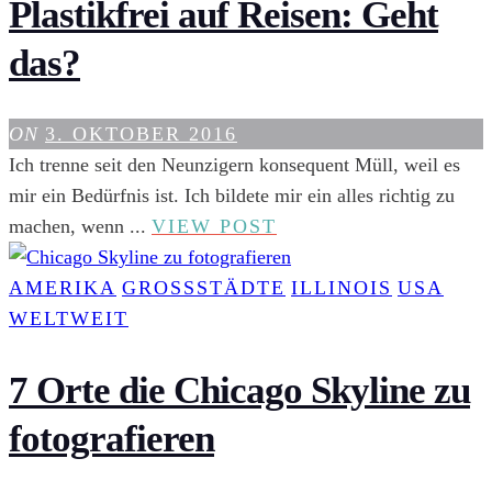
NACH
Plastikfrei auf Reisen: Geht
LOS
das?
ANGEL
EIN
BLICK
ON
3. OKTOBER 2016
HINTE
Ich trenne seit den Neunzigern konsequent Müll, weil es
DIE
mir ein Bedürfnis ist. Ich bildete mir ein alles richtig zu
KULIS
PLASTIKFREI
machen, wenn ...
VIEW POST
AUF
REISEN:
AMERIKA
GROSSSTÄDTE
ILLINOIS
USA
GEHT
WELTWEIT
DAS?
7 Orte die Chicago Skyline zu
fotografieren