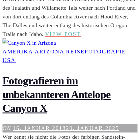
des Tualatin und Willamette Tals weiter nach Portland und
von dort entlang des Columbia River nach Hood River,
The Dalles und weiter entlang des historischen Oregon
ABENTEUER
Trails nach Idaho.
VIEW POST
OREGON:
9
AMERIKA
ARIZONA
REISEFOTOGRAFIE
TIPPS
USA
FÜR
EINEN
Fotografieren im
UNVERGESSLICHE
unbekannteren Antelope
ROADTRIP
DURCH
Canyon X
DEN
PAZIFISCHEN
ON
16. JANUAR 2018
20. JANUAR 2025
NORDWESTEN
Wer kennt sie nicht: die Fotos der farbigen Sandstein-