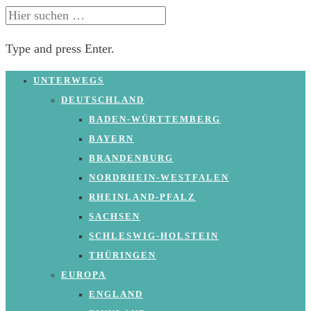
SUCHE
NACH:
Type and press Enter.
Skip
UNTERWEGS
to
DEUTSCHLAND
content
BADEN-WÜRTTEMBERG
BAYERN
BRANDENBURG
NORDRHEIN-WESTFALEN
RHEINLAND-PFALZ
SACHSEN
SCHLESWIG-HOLSTEIN
THÜRINGEN
EUROPA
ENGLAND