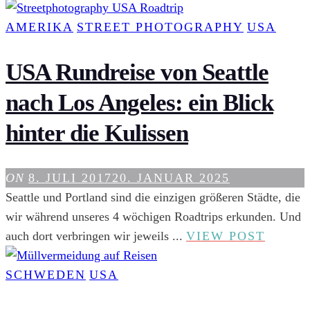
WEST
WAN
AMERIKA
STREET PHOTOGRAPHY
USA
UND
WILD
USA Rundreise von Seattle
RAFT
nach Los Angeles: ein Blick
IN
JAC
hinter die Kulissen
HOL
(WYO
ON
8. JULI 2017
20. JANUAR 2025
Seattle und Portland sind die einzigen größeren Städte, die
wir während unseres 4 wöchigen Roadtrips erkunden. Und
USA
auch dort verbringen wir jeweils ...
VIEW POST
RUND
VON
SCHWEDEN
USA
SEATT