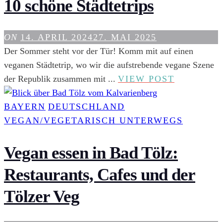
10 schöne Städtetrips
ON
14. APRIL 2024
27. MAI 2025
Der Sommer steht vor der Tür! Komm mit auf einen
veganen Städtetrip, wo wir die aufstrebende vegane Szene
VEGAN
der Republik zusammen mit ...
VIEW POST
ESSEN
IN
BAYERN
DEUTSCHLAND
DEUTSCH
VEGAN/VEGETARISCH UNTERWEGS
10
SCHÖNE
Vegan essen in Bad Tölz:
STÄDTET
Restaurants, Cafes und der
Tölzer Veg