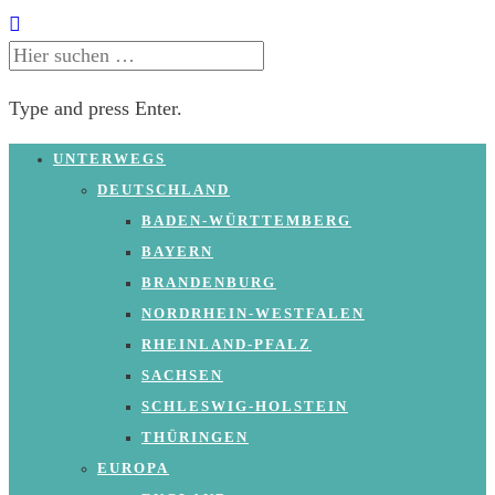
SUCHE
NACH:
Type and press Enter.
Skip
UNTERWEGS
to
DEUTSCHLAND
content
BADEN-WÜRTTEMBERG
BAYERN
BRANDENBURG
NORDRHEIN-WESTFALEN
RHEINLAND-PFALZ
SACHSEN
SCHLESWIG-HOLSTEIN
THÜRINGEN
EUROPA