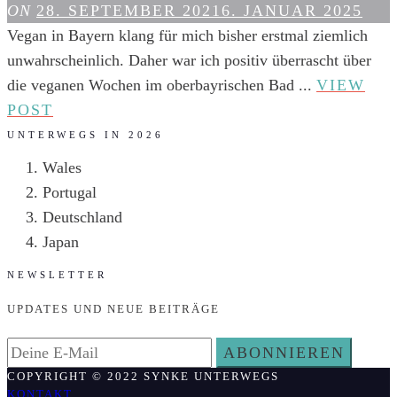
ON
28. SEPTEMBER 2021
6. JANUAR 2025
Vegan in Bayern klang für mich bisher erstmal ziemlich
unwahrscheinlich. Daher war ich positiv überrascht über
die veganen Wochen im oberbayrischen Bad ...
VIEW
VEGAN
POST
ESSEN
UNTERWEGS IN 2026
IN
Wales
BAD
Portugal
TÖLZ:
Deutschland
RESTAURANTS,
Japan
CAFES
NEWSLETTER
UND
DER
UPDATES UND NEUE BEITRÄGE
TÖLZER
VEG
COPYRIGHT © 2022 SYNKE UNTERWEGS
KONTAKT