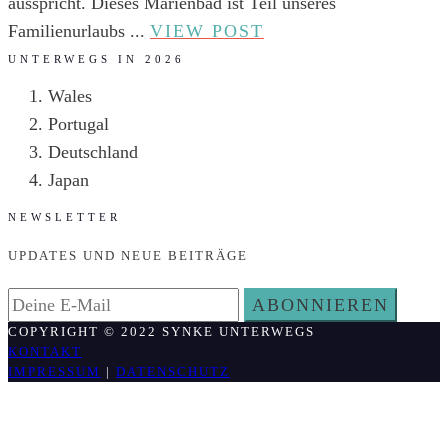
ausspricht. Dieses Marienbad ist Teil unseres
TSCHESCHISCHES
Familienurlaubs ...
VIEW POST
MARIENBAD
UNTERWEGS IN 2026
–
Wales
EIN
Portugal
BISSCHEN
Deutschland
KITSCH
Japan
DARF
NEWSLETTER
SEIN
UPDATES UND NEUE BEITRÄGE
COPYRIGHT © 2022 SYNKE UNTERWEGS
KONTAKT
IMPRESSUM
|
DATENSCHUTZ