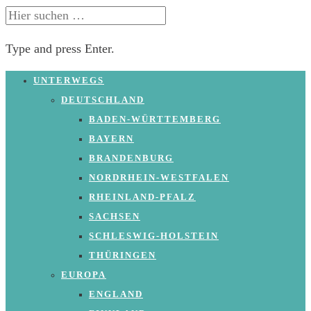
SUCHE
NACH:
Type and press Enter.
Skip
UNTERWEGS
to
DEUTSCHLAND
content
BADEN-WÜRTTEMBERG
BAYERN
BRANDENBURG
NORDRHEIN-WESTFALEN
RHEINLAND-PFALZ
SACHSEN
SCHLESWIG-HOLSTEIN
THÜRINGEN
EUROPA
ENGLAND