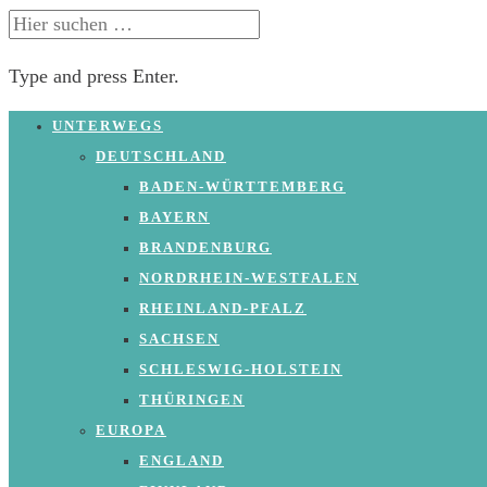
SUCHE
NACH:
Type and press Enter.
Skip
UNTERWEGS
to
DEUTSCHLAND
content
BADEN-WÜRTTEMBERG
BAYERN
BRANDENBURG
NORDRHEIN-WESTFALEN
RHEINLAND-PFALZ
SACHSEN
SCHLESWIG-HOLSTEIN
THÜRINGEN
EUROPA
ENGLAND