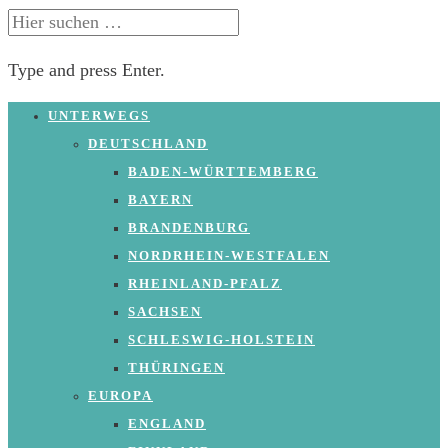
SUCHE
NACH:
Type and press Enter.
Skip
UNTERWEGS
to
DEUTSCHLAND
content
BADEN-WÜRTTEMBERG
BAYERN
BRANDENBURG
NORDRHEIN-WESTFALEN
RHEINLAND-PFALZ
SACHSEN
SCHLESWIG-HOLSTEIN
THÜRINGEN
EUROPA
ENGLAND