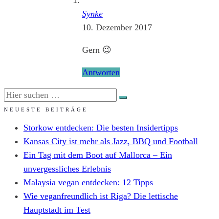
Synke
10. Dezember 2017
Gern 😉
Antworten
SUCHE
NACH:
NEUESTE BEITRÄGE
Storkow entdecken: Die besten Insidertipps
Kansas City ist mehr als Jazz, BBQ und Football
Ein Tag mit dem Boot auf Mallorca – Ein
unvergessliches Erlebnis
Malaysia vegan entdecken: 12 Tipps
Wie veganfreundlich ist Riga? Die lettische
Hauptstadt im Test