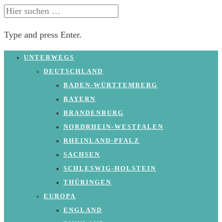
SUCHE
NACH:
Type and press Enter.
Skip
UNTERWEGS
to
DEUTSCHLAND
content
BADEN-WÜRTTEMBERG
BAYERN
BRANDENBURG
NORDRHEIN-WESTFALEN
RHEINLAND-PFALZ
SACHSEN
SCHLESWIG-HOLSTEIN
THÜRINGEN
EUROPA
ENGLAND