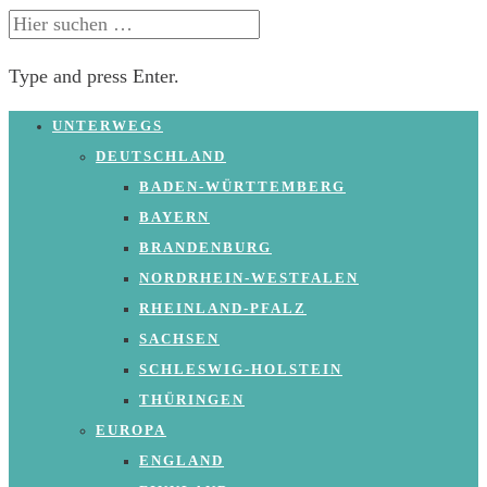
SUCHE
NACH:
Type and press Enter.
Skip
UNTERWEGS
to
DEUTSCHLAND
content
BADEN-WÜRTTEMBERG
BAYERN
BRANDENBURG
NORDRHEIN-WESTFALEN
RHEINLAND-PFALZ
SACHSEN
SCHLESWIG-HOLSTEIN
THÜRINGEN
EUROPA
ENGLAND