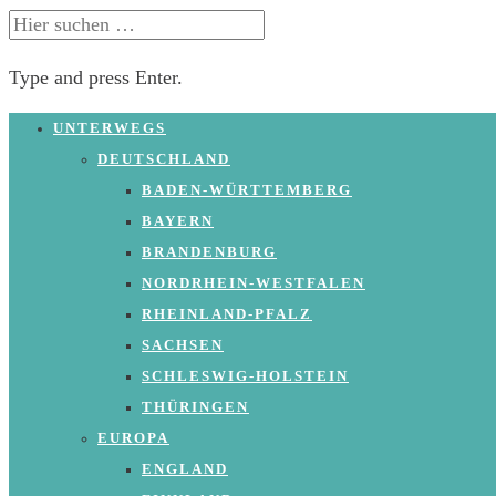
SUCHE
NACH:
Type and press Enter.
Skip
UNTERWEGS
to
DEUTSCHLAND
content
BADEN-WÜRTTEMBERG
BAYERN
BRANDENBURG
NORDRHEIN-WESTFALEN
RHEINLAND-PFALZ
SACHSEN
SCHLESWIG-HOLSTEIN
THÜRINGEN
EUROPA
ENGLAND