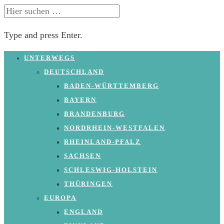
SUCHE
NACH:
Type and press Enter.
Skip
UNTERWEGS
to
DEUTSCHLAND
content
BADEN-WÜRTTEMBERG
BAYERN
BRANDENBURG
NORDRHEIN-WESTFALEN
RHEINLAND-PFALZ
SACHSEN
SCHLESWIG-HOLSTEIN
THÜRINGEN
EUROPA
ENGLAND